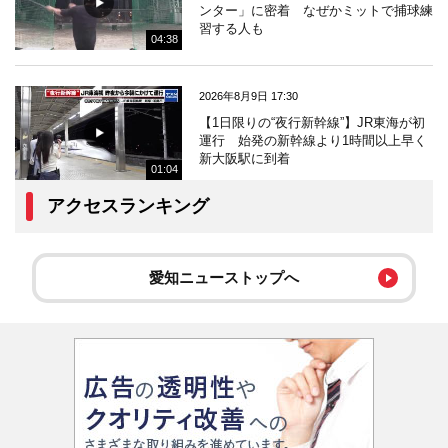
ンター」に密着 なぜかミットで捕球練
習する人も
04:38
2026年8月9日 17:30
【1日限りの“夜行新幹線”】JR東海が初
運行 始発の新幹線より1時間以上早く
新大阪駅に到着
01:04
アクセスランキング
愛知ニューストップへ