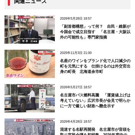
関連ニュース
2026年5月28日 18:57
「副首都構想」って何？ 自民・維新が
今国会で成立目指す 「名古屋・大阪以
外の可能性も」専門家指摘
2025年11月3日 21:00
名産のワインをブランド化で人口減少の
町を元気にする 仕掛けるのは外交官出
身の町長 北海道余市町
2026年5月27日 18:57
名古屋市バス燃料高騰 「運賃値上げは
考えていない」広沢市長が会見で明らか
に一方で厳しい財政へ懸念示す
2026年4月28日 18:57
混迷する名駅再開発 名古屋市が音頭を
取り官民会議を初招集 2026年度中の