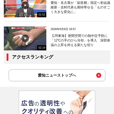
愛知・名古屋が「副首都」指定へ初会議
維新・吉村代表も期待寄せる「ものすご
く大きな変化に」
01:51
2026年8月6日 18:57
【JR東海】密閉空間での熱中症予防に
「12℃の手のひら冷却」を導入 深部体
温の上昇を抑える新たな切り
02:19
アクセスランキング
愛知ニューストップへ