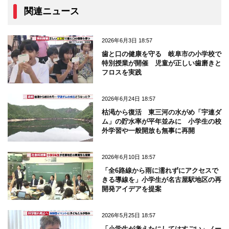
関連ニュース
2026年6月3日 18:57
歯と口の健康を守る 岐阜市の小学校で
特別授業が開催 児童が正しい歯磨きと
フロスを実践
2026年6月24日 18:57
枯渇から復活 東三河の水がめ「宇連ダ
ム」の貯水率が平年並みに 小学生の校
外学習や一般開放も無事に再開
2026年6月10日 18:57
「全6路線から雨に濡れずにアクセスで
きる導線を」小学生が名古屋駅地区の再
開発アイデアを提案
2026年5月25日 18:57
「小学生が考えたにしてはすごい」ノー