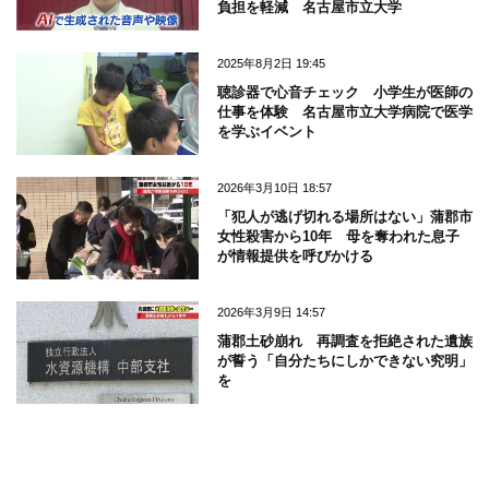
負担を軽減 名古屋市立大学
2025年8月2日 19:45
聴診器で心音チェック 小学生が医師の
仕事を体験 名古屋市立大学病院で医学
を学ぶイベント
2026年3月10日 18:57
「犯人が逃げ切れる場所はない」蒲郡市
女性殺害から10年 母を奪われた息子
が情報提供を呼びかける
2026年3月9日 14:57
蒲郡土砂崩れ 再調査を拒絶された遺族
が誓う「自分たちにしかできない究明」
を