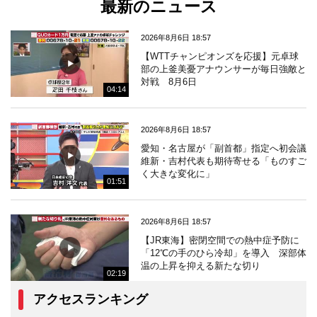
最新のニュース
2026年8月6日 18:57
【WTTチャンピオンズを応援】元卓球
部の上釜美憂アナウンサーが毎日強敵と
対戦 8月6日
04:14
2026年8月6日 18:57
愛知・名古屋が「副首都」指定へ初会議
維新・吉村代表も期待寄せる「ものすご
く大きな変化に」
01:51
2026年8月6日 18:57
【JR東海】密閉空間での熱中症予防に
「12℃の手のひら冷却」を導入 深部体
温の上昇を抑える新たな切り
02:19
アクセスランキング