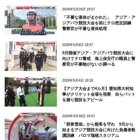
2026年5月20日 18:57
「不審な液体がまかれた」 アジア・ア
ジアパラ競技大会を前にテロ想定訓練
警察官が不審な液体処理
2026年5月8日 18:57
9月開催アジア・アジアパラ競技大会に
向けてテロ警戒 海上保安庁の職員と警
察官が不審物がないか調べる
2026年5月4日 18:26
【アジア大会まで4カ月】愛知県大村知
事がクリケット会場を視察 自らバット
を握り競技をアピール
2026年4月30日 18:57
「群衆雪崩」から観客を守れ 9月から
始まるアジア競技大会に向けた負傷者救
護訓練 パロマ瑞穂スタジアム