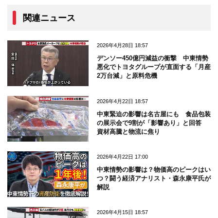
関連ニュース
2026年4月28日 18:57
デンソー450億円減益の衝撃 中東情勢
悪化でトヨタグループが直面する「月産
2万台減」と原料危機
2026年4月22日 18:57
中東緊迫の影響は名古屋にも 食品包装
の展示会で9割が「影響あり」と回答
資材高騰と物流に焦り
2026年4月22日 17:00
中東情勢の影響は？物価高のピークはい
つ？闘う経済アナリスト・森永康平氏が
解説
2026年4月15日 18:57