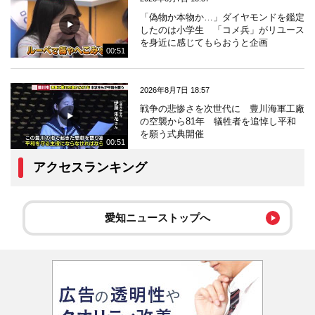
「偽物か本物か…」ダイヤモンドを鑑定
したのは小学生 「コメ兵」がリユース
を身近に感じてもらおうと企画
00:51
2026年8月7日 18:57
戦争の悲惨さを次世代に 豊川海軍工廠
の空襲から81年 犠牲者を追悼し平和
を願う式典開催
00:51
アクセスランキング
愛知ニューストップへ