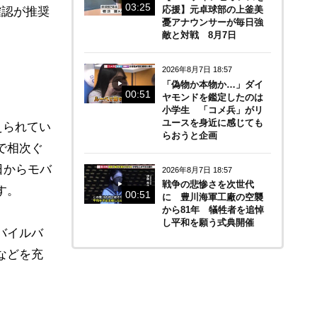
03:25
応援】元卓球部の上釜美
確認が推奨
憂アナウンサーが毎日強
敵と対戦 8月7日
2026年8月7日 18:57
「偽物か本物か…」ダイ
00:51
ヤモンドを鑑定したのは
小学生 「コメ兵」がリ
ユースを身近に感じても
えられてい
らおうと企画
で相次ぐ
日からモバ
2026年8月7日 18:57
戦争の悲惨さを次世代
す。
00:51
に 豊川海軍工廠の空襲
から81年 犠牲者を追悼
し平和を願う式典開催
バイルバ
などを充