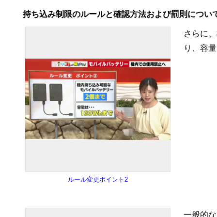
持ち込み制限のルールと確認方法および罰則につい
さらに、
り、容量
ルール変更ポイント2
一般的な