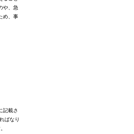
のや、急
ため、事
に記載さ
ればなり
す。