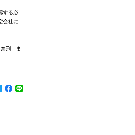
認する必
空会社に
拘禁刑、ま