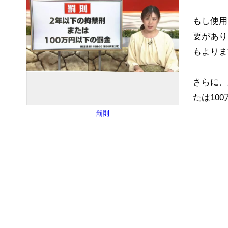
もし使用
要があり
もよりま
さらに、
たは10
罰則