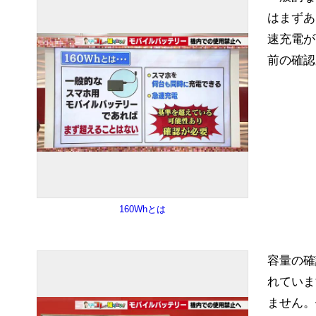
はまずあ
速充電が
前の確認
160Whとは
容量の確
れていま
ません。