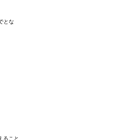
でとな
えること