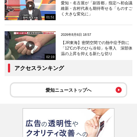
愛知・名古屋が「副首都」指定へ初会議
維新・吉村代表も期待寄せる「ものすご
く大きな変化に」
01:51
2026年8月6日 18:57
【JR東海】密閉空間での熱中症予防に
「12℃の手のひら冷却」を導入 深部体
温の上昇を抑える新たな切り
02:19
アクセスランキング
愛知ニューストップへ