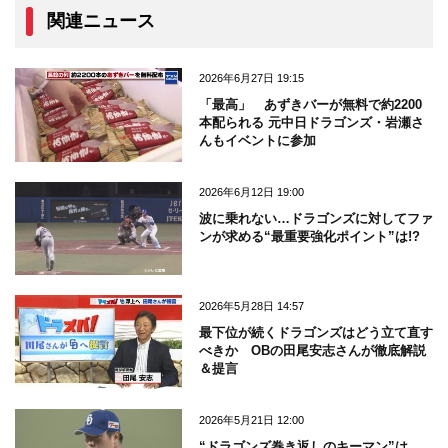
関連ニュース
2026年6月27日 19:15
「最高」 あずきバーが無料で約2200
本配られる 元中日ドラゴンズ・岩瀬さ
んもイベントに参加
2026年6月12日 19:00
波に乗れない…ドラゴンズに対してファ
ンが求める“最重要強化ポイント”は!?
2026年5月28日 14:57
最下位が続くドラゴンズはどう立て直す
べきか OBの田尾安志さんが徹底解説
＆提言
2026年5月21日 12:00
“ドラゴンズ巻き返しのキーマン”は