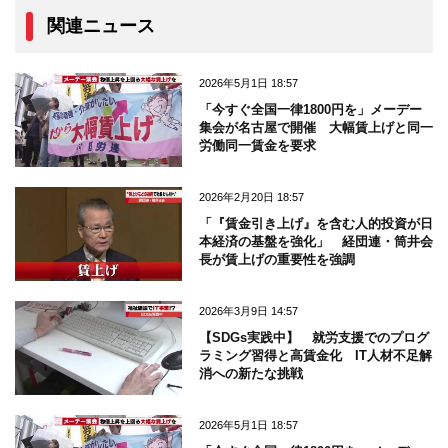
関連ニュース
2026年5月1日 18:57
「今すぐ全国一律1800円を」メーデー
集会が名古屋で開催 大幅賃上げと同一
労働同一賃金を要求
2026年2月20日 18:57
「『賃金引き上げ』を含む人的投資が日
本経済の基盤を強化」 経団連・筒井会
長が賃上げの重要性を強調
2026年3月9日 14:57
【SDGs実践中】 就労支援でのプログ
ラミング習得と高賃金化 IT人材不足解
消への新たな挑戦
2026年5月1日 18:57