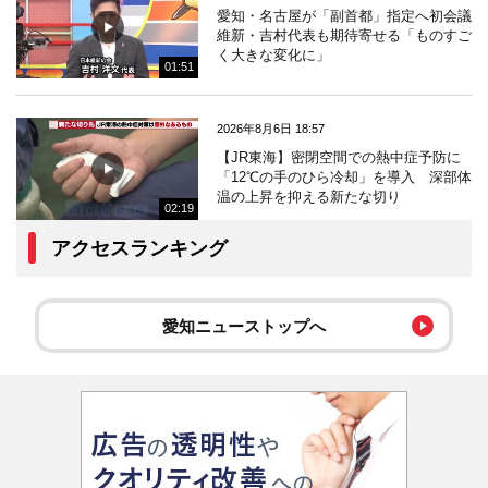
愛知・名古屋が「副首都」指定へ初会議
維新・吉村代表も期待寄せる「ものすご
く大きな変化に」
01:51
2026年8月6日 18:57
【JR東海】密閉空間での熱中症予防に
「12℃の手のひら冷却」を導入 深部体
温の上昇を抑える新たな切り
02:19
アクセスランキング
愛知ニューストップへ