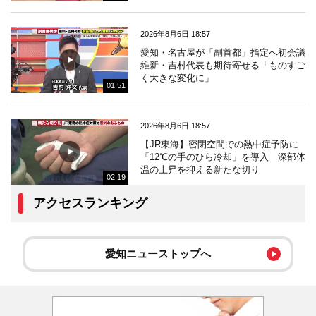
2026年8月6日 18:57
愛知・名古屋が「副首都」指定へ初会議
維新・吉村代表も期待寄せる「ものすご
く大きな変化に」
01:51
2026年8月6日 18:57
【JR東海】密閉空間での熱中症予防に
「12℃の手のひら冷却」を導入 深部体
温の上昇を抑える新たな切り
02:19
アクセスランキング
愛知ニューストップへ