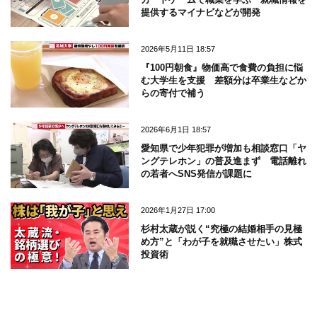
提供するマイナビなどが開発
2026年5月11日 18:57
『100円朝食』物価高で食費の負担に悩
む大学生を支援 差額分は卒業生などか
らの寄付で補う
2026年6月1日 18:57
愛知県で少年犯罪が増加も相談窓口「ヤ
ングテレホン」の普及進まず 電話離れ
の若者へSNS発信が課題に
2026年1月27日 17:00
杉村太蔵が説く“究極の結婚相手の見極
め方”と「わが子を就職させたい」株式
投資術