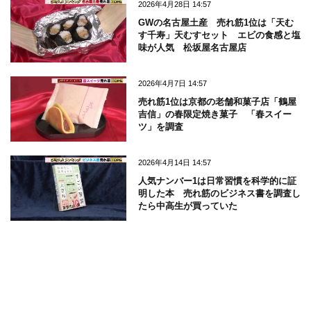
2026年4月28日 14:57
GWの名古屋土産 売れ筋1位は「天む
す千寿」天むすセット エビの食感と塩
味が人気 松坂屋名古屋店
2026年4月7日 14:57
売れ筋1位は京都の老舗和菓子店「鶴屋
吉信」の春限定焼き菓子 「春スイー
ツ」を調査
2026年4月14日 14:57
人気ナンバー1は日常習慣を科学的に証
明した本 売れ筋のビジネス書を調査し
たら中高生が買っていた