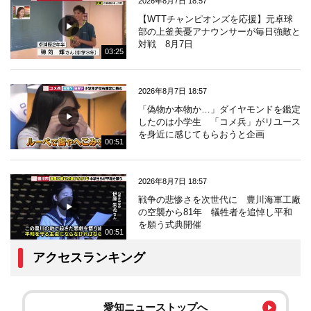
2026年8月7日 18:57
【WTTチャンピオンズを応援】元卓球
部の上釜美憂アナウンサーが毎日強敵と
対戦 8月7日
03:25
2026年8月7日 18:57
「偽物か本物か…」ダイヤモンドを鑑定
したのは小学生 「コメ兵」がリユース
を身近に感じてもらおうと企画
00:51
2026年8月7日 18:57
戦争の悲惨さを次世代に 豊川海軍工廠
の空襲から81年 犠牲者を追悼し平和
を願う式典開催
00:51
アクセスランキング
愛知ニューストップへ