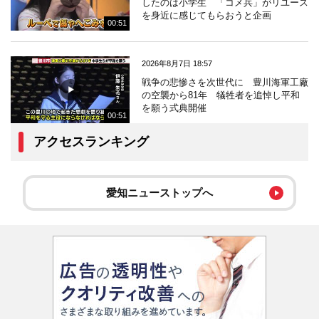
したのは小学生 「コメ兵」がリユース
を身近に感じてもらおうと企画
00:51
2026年8月7日 18:57
戦争の悲惨さを次世代に 豊川海軍工廠
の空襲から81年 犠牲者を追悼し平和
を願う式典開催
00:51
アクセスランキング
愛知ニューストップへ