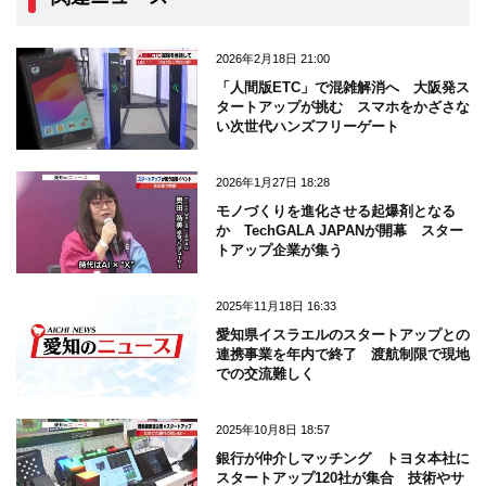
2026年2月18日 21:00
「人間版ETC」で混雑解消へ 大阪発ス
タートアップが挑む スマホをかざさな
い次世代ハンズフリーゲート
2026年1月27日 18:28
モノづくりを進化させる起爆剤となる
か TechGALA JAPANが開幕 スター
トアップ企業が集う
2025年11月18日 16:33
愛知県イスラエルのスタートアップとの
連携事業を年内で終了 渡航制限で現地
での交流難しく
2025年10月8日 18:57
銀行が仲介しマッチング トヨタ本社に
スタートアップ120社が集合 技術やサ