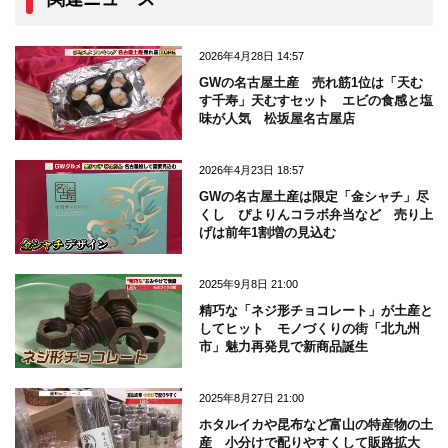
2026年4月28日 14:57
GWの名古屋土産 売れ筋1位は「天む
す千寿」天むすセット エビの食感と塩
味が人気 松坂屋名古屋店
2026年4月23日 18:57
GWの名古屋土産は限定「金シャチ」尽
くし ぴよりんコラボ弁当など 売り上
げは前年1割増の見込む
2025年9月8日 21:00
精巧な「ネジ形チョコレート」が土産と
してヒット モノづくりの街「北九州
市」魅力再発見で新商品誕生
2025年8月27日 21:00
ホタルイカや昆布など富山の特産物の土
産 小分けで配りやすくして販路拡大