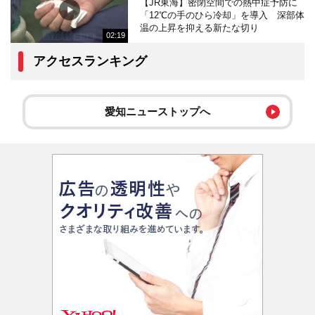
【JR東海】密閉空間での熱中症予防に
「12℃の手のひら冷却」を導入 深部体
温の上昇を抑える新たな切り
02:19
アクセスランキング
愛知ニューストップへ