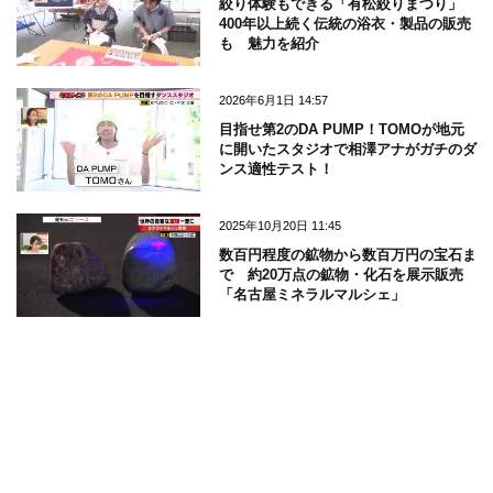
絞り体験もできる「有松絞りまつり」
400年以上続く伝統の浴衣・製品の販売
も 魅力を紹介
2026年6月1日 14:57
目指せ第2のDA PUMP！TOMOが地元
に開いたスタジオで相澤アナがガチのダ
ンス適性テスト！
2025年10月20日 11:45
数百円程度の鉱物から数百万円の宝石ま
で 約20万点の鉱物・化石を展示販売
「名古屋ミネラルマルシェ」