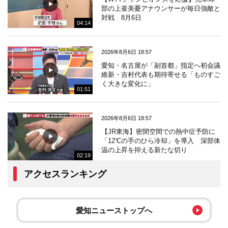
部の上釜美憂アナウンサーが毎日強敵と
対戦 8月6日
04:14
2026年8月6日 18:57
愛知・名古屋が「副首都」指定へ初会議
維新・吉村代表も期待寄せる「ものすご
く大きな変化に」
01:51
2026年8月6日 18:57
【JR東海】密閉空間での熱中症予防に
「12℃の手のひら冷却」を導入 深部体
温の上昇を抑える新たな切り
02:19
アクセスランキング
愛知ニューストップへ