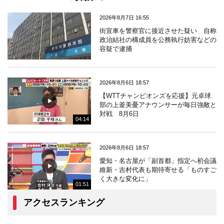
2026年8月7日 16:55
街宣車を警察官に接近させた疑い 自称
政治結社の構成員を公務執行妨害などの
容疑で逮捕
2026年8月6日 18:57
【WTTチャンピオンズを応援】元卓球
部の上釜美憂アナウンサーが毎日強敵と
対戦 8月6日
04:14
2026年8月6日 18:57
愛知・名古屋が「副首都」指定へ初会議
維新・吉村代表も期待寄せる「ものすご
く大きな変化に」
01:51
アクセスランキング