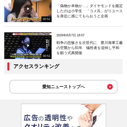
「偽物か本物か…」ダイヤモンドを鑑定
したのは小学生 「コメ兵」がリユース
を身近に感じてもらおうと企画
00:51
2026年8月7日 18:57
戦争の悲惨さを次世代に 豊川海軍工廠
の空襲から81年 犠牲者を追悼し平和
を願う式典開催
00:51
アクセスランキング
愛知ニューストップへ