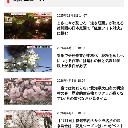
2025年12月1日 14:57
まさに今が見ごろ「逆さ紅葉」が映える
徳川園の日本庭園で「紅葉フォト対決」
に挑む
2026年4月8日 18:57
梨畑で受粉作業が本格化 花粉をめしべ
につける作業には晴れの日と気温15度
以上が条件が必須
2026年4月3日 18:04
一度では終わらない愛知県犬山市の明治
村の春 歴史的建造物とサクラが織りな
す1か月の贅沢なお花見タイム
2026年4月1日 18:57
【4月1日】愛知県内のサクラ名所の咲
き具合は 花見シーズンはいつがベスト