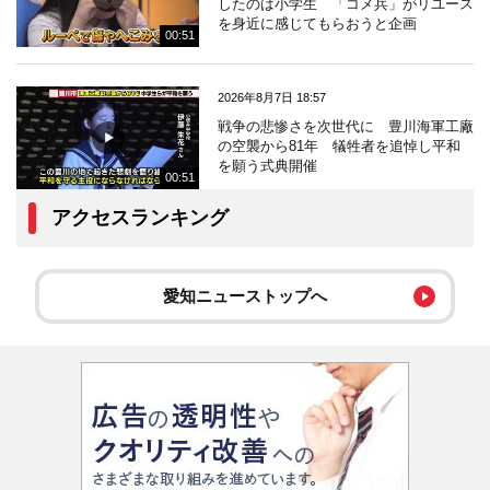
したのは小学生 「コメ兵」がリユース
を身近に感じてもらおうと企画
00:51
2026年8月7日 18:57
戦争の悲惨さを次世代に 豊川海軍工廠
の空襲から81年 犠牲者を追悼し平和
を願う式典開催
00:51
アクセスランキング
愛知ニューストップへ