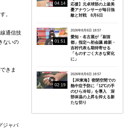
04:14
応援】元卓球部の上釜美
憂アナウンサーが毎日強
ます。
敵と対戦 8月6日
2026年8月6日 18:57
無線通信技
愛知・名古屋が「副首
01:51
きないの
都」指定へ初会議 維新・
吉村代表も期待寄せる
「ものすごく大きな変化
に」
ができま
2026年8月6日 18:57
【JR東海】密閉空間での
02:19
熱中症予防に「12℃の手
のひら冷却」を導入 深
部体温の上昇を抑える新
たな切り
グジャパ