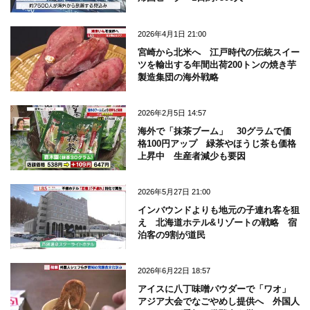
2026年4月1日 21:00
宮崎から北米へ 江戸時代の伝統スイー
ツを輸出する年間出荷200トンの焼き芋
製造集団の海外戦略
2026年2月5日 14:57
海外で「抹茶ブーム」 30グラムで価
格100円アップ 緑茶やほうじ茶も価格
上昇中 生産者減少も要因
2026年5月27日 21:00
インバウンドよりも地元の子連れ客を狙
え 北海道ホテル&リゾートの戦略 宿
泊客の9割が道民
2026年6月22日 18:57
アイスに八丁味噌パウダーで「ワオ」
アジア大会でなごやめし提供へ 外国人