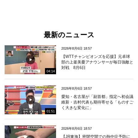
最新のニュース
2026年8月6日 18:57
【WTTチャンピオンズを応援】元卓球
部の上釜美憂アナウンサーが毎日強敵と
対戦 8月6日
04:14
2026年8月6日 18:57
愛知・名古屋が「副首都」指定へ初会議
維新・吉村代表も期待寄せる「ものすご
く大きな変化に」
01:51
2026年8月6日 18:57
【JR東海】密閉空間での熱中症予防に