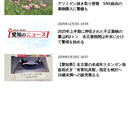
アツミゲシ抜き取り密着 SNS経由の
薬物購入に警鐘も
2025年12月4日 14:59
2025年上半期に押収された不正薬物の
量は約2トン 名古屋税関は年末にかけ
て警戒を始める
2026年5月18日 18:57
【愛知県】名古屋の未成年スタンガン強
盗相次ぎ「有害玩具類」指定を検討へ
18歳未満への販売禁止も