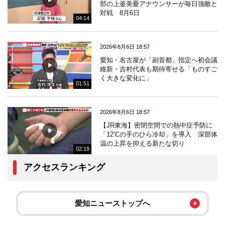
部の上釜美憂アナウンサーが毎日強敵と
対戦 8月6日
04:14
2026年8月6日 18:57
愛知・名古屋が「副首都」指定へ初会議
維新・吉村代表も期待寄せる「ものすご
く大きな変化に」
01:51
2026年8月6日 18:57
【JR東海】密閉空間での熱中症予防に
「12℃の手のひら冷却」を導入 深部体
温の上昇を抑える新たな切り
02:19
アクセスランキング
愛知ニューストップへ