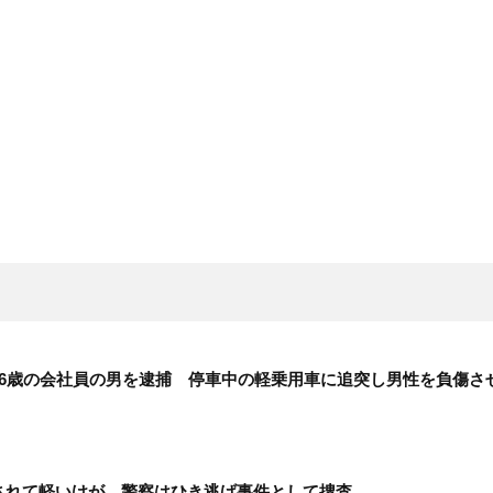
26歳の会社員の男を逮捕 停車中の軽乗用車に追突し男性を負傷さ
されて軽いけが 警察はひき逃げ事件として捜査