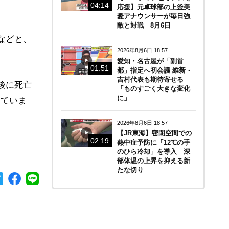
04:14
応援】元卓球部の上釜美
憂アナウンサーが毎日強
敵と対戦 8月6日
などと、
2026年8月6日 18:57
愛知・名古屋が「副首
01:51
都」指定へ初会議 維新・
吉村代表も期待寄せる
後に死亡
「ものすごく大きな変化
に」
めていま
2026年8月6日 18:57
【JR東海】密閉空間での
02:19
熱中症予防に「12℃の手
のひら冷却」を導入 深
部体温の上昇を抑える新
たな切り