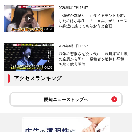
2026年8月7日 18:57
「偽物か本物か…」ダイヤモンドを鑑定
したのは小学生 「コメ兵」がリユース
を身近に感じてもらおうと企画
00:51
2026年8月7日 18:57
戦争の悲惨さを次世代に 豊川海軍工廠
の空襲から81年 犠牲者を追悼し平和
を願う式典開催
00:51
アクセスランキング
愛知ニューストップへ