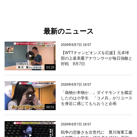
最新のニュース
2026年8月7日 18:57
【WTTチャンピオンズを応援】元卓球
部の上釜美憂アナウンサーが毎日強敵と
対戦 8月7日
03:25
2026年8月7日 18:57
「偽物か本物か…」ダイヤモンドを鑑定
したのは小学生 「コメ兵」がリユース
を身近に感じてもらおうと企画
00:51
2026年8月7日 18:57
戦争の悲惨さを次世代に 豊川海軍工廠