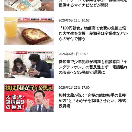
提供するマイナビなどが開発
2026年5月11日 18:57
『100円朝食』物価高で食費の負担に悩
む大学生を支援 差額分は卒業生などか
らの寄付で補う
2026年6月1日 18:57
愛知県で少年犯罪が増加も相談窓口「ヤ
ングテレホン」の普及進まず 電話離れ
の若者へSNS発信が課題に
2026年1月27日 17:00
杉村太蔵が説く“究極の結婚相手の見極
め方”と「わが子を就職させたい」株式
投資術