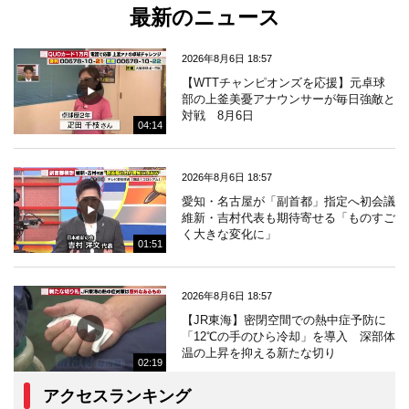
最新のニュース
2026年8月6日 18:57
【WTTチャンピオンズを応援】元卓球
部の上釜美憂アナウンサーが毎日強敵と
対戦 8月6日
04:14
2026年8月6日 18:57
愛知・名古屋が「副首都」指定へ初会議
維新・吉村代表も期待寄せる「ものすご
く大きな変化に」
01:51
2026年8月6日 18:57
【JR東海】密閉空間での熱中症予防に
「12℃の手のひら冷却」を導入 深部体
温の上昇を抑える新たな切り
02:19
アクセスランキング