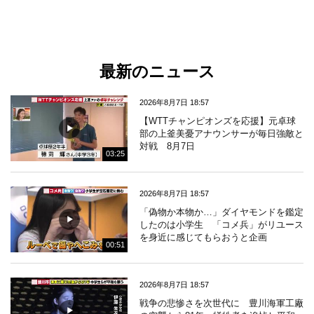
最新のニュース
2026年8月7日 18:57
【WTTチャンピオンズを応援】元卓球
部の上釜美憂アナウンサーが毎日強敵と
対戦 8月7日
03:25
2026年8月7日 18:57
「偽物か本物か…」ダイヤモンドを鑑定
したのは小学生 「コメ兵」がリユース
を身近に感じてもらおうと企画
00:51
2026年8月7日 18:57
戦争の悲惨さを次世代に 豊川海軍工廠