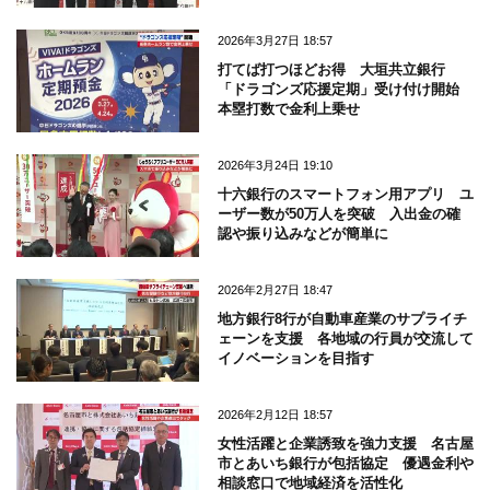
2026年3月27日 18:57
打てば打つほどお得 大垣共立銀行
「ドラゴンズ応援定期」受け付け開始
本塁打数で金利上乗せ
2026年3月24日 19:10
十六銀行のスマートフォン用アプリ ユ
ーザー数が50万人を突破 入出金の確
認や振り込みなどが簡単に
2026年2月27日 18:47
地方銀行8行が自動車産業のサプライチ
ェーンを支援 各地域の行員が交流して
イノベーションを目指す
2026年2月12日 18:57
女性活躍と企業誘致を強力支援 名古屋
市とあいち銀行が包括協定 優遇金利や
相談窓口で地域経済を活性化